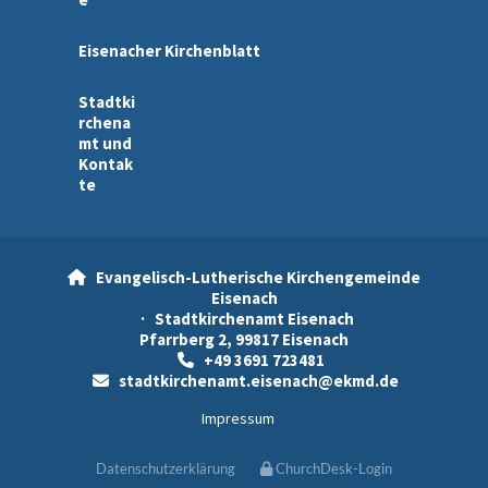
Eisenacher Kirchenblatt
Stadtki
rchena
mt und
Kontak
te
Evangelisch-Lutherische Kirchengemeinde

Eisenach
· Stadtkirchenamt Eisenach
Pfarrberg 2, 99817 Eisenach
+49 3691 723481

stadtkirchenamt.eisenach@ekmd.de

Impressum
Datenschutzerklärung
ChurchDesk-Login