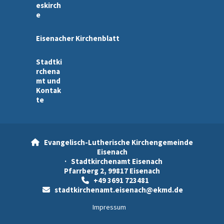
eskirch
e
Eisenacher Kirchenblatt
Stadtki
rchena
mt und
Kontak
te
Evangelisch-Lutherische Kirchengemeinde

Eisenach
· Stadtkirchenamt Eisenach
Pfarrberg 2, 99817 Eisenach
+49 3691 723481

stadtkirchenamt.eisenach@ekmd.de

Impressum