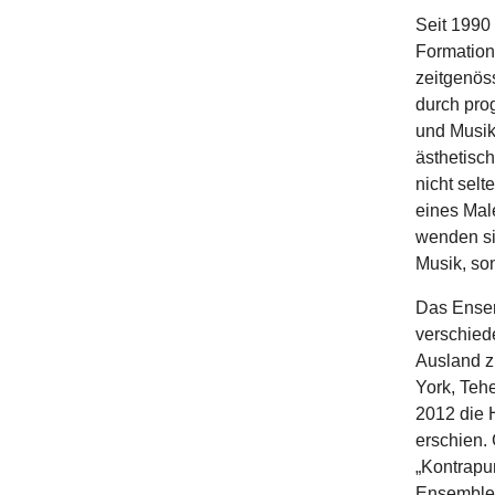
Seit 1990
Formation
zeitgenöss
durch pro
und Musik
ästhetisc
nicht sel
eines Male
wenden si
Musik, so
Das Ensem
verschied
Ausland z
York, Teh
2012 die 
erschien.
„Kontrapu
Ensemble 