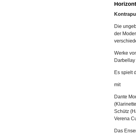
Horizon
Kontrapu
Die ungeb
der Moder
verschiede
Werke von
Darbellay
Es spielt
mit
Dante Mon
(Klarinet
Schütz (H
Verena Cur
Das Ense