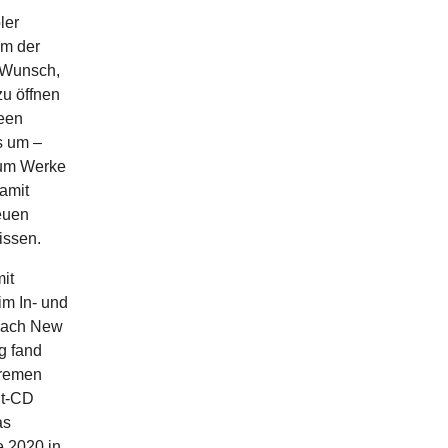
ler
em der
r Wunsch,
u öffnen
deen
s um –
 um Werke
amit
euen
issen.
it
im In- und
 nach New
g fand
Bremen
it-CD
as
e 2020 in