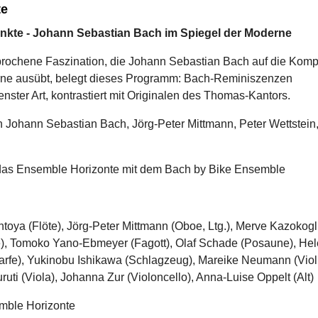
te
nkte - Johann Sebastian Bach im Spiegel der Moderne
rochene Faszination, die Johann Sebastian Bach auf die Komp
ne ausübt, belegt dieses Programm: Bach-Reminiszenzen
nster Art, kontrastiert mit Originalen des Thomas-Kantors.
 Johann Sebastian Bach, Jörg-Peter Mittmann, Peter Wettstein
 das Ensemble Horizonte mit dem Bach by Bike Ensemble
toya (Flöte), Jörg-Peter Mittmann (Oboe, Ltg.), Merve Kazokog
te), Tomoko Yano-Ebmeyer (Fagott), Olaf Schade (Posaune), He
arfe), Yukinobu Ishikawa (Schlagzeug), Mareike Neumann (Violi
uti (Viola), Johanna Zur (Violoncello), Anna-Luise Oppelt (Alt)
mble Horizonte