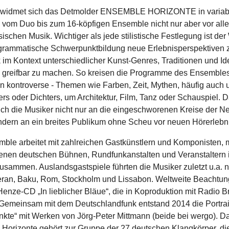
 widmet sich das Detmolder ENSEMBLE HORIZONTE in variab
 vom Duo bis zum 16-köpfigen Ensemble nicht nur aber vor all
ischen Musik. Wichtiger als jede stilistische Festlegung ist de
grammatische Schwerpunktbildung neue Erlebnisperspektiven z
 im Kontext unterschiedlicher Kunst-Genres, Traditionen und I
h greifbar zu machen. So kreisen die Programme des Ensemble
ten kontroverse - Themen wie Farben, Zeit, Mythen, häufig auch
rs oder Dichters, um Architektur, Film, Tanz oder Schauspiel. D
ch die Musiker nicht nur an die eingeschworenen Kreise der N
ndern an ein breites Publikum ohne Scheu vor neuen Hörerlebn
ble arbeitet mit zahlreichen Gastkünstlern und Komponisten, m
enen deutschen Bühnen, Rundfunkanstalten und Veranstal­tern 
usammen. Auslandsgastspiele führten die Musiker zuletzt u.a.
eran, Baku, Rom, Stockholm und Lissabon. Weltweite Beachtun
Henze-CD „In lieblicher Bläue“, die in Koproduktion mit Radio 
 Gemeinsam mit dem Deutschlandfunk entstand 2014 die Portra
nkte“ mit Werken von Jörg-Peter Mittmann (beide bei wergo). D
Horizonte gehört zur Gruppe der 27 deutschen Klangkörper, di