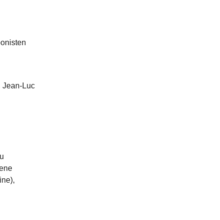
onisten
, Jean-Luc
lu
lene
ne),