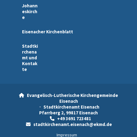
Johann
eskirch
e
Eisenacher Kirchenblatt
Stadtki
rchena
mt und
Kontak
te
Evangelisch-Lutherische Kirchengemeinde

Eisenach
· Stadtkirchenamt Eisenach
Pfarrberg 2, 99817 Eisenach
+49 3691 723481

stadtkirchenamt.eisenach@ekmd.de

Impressum