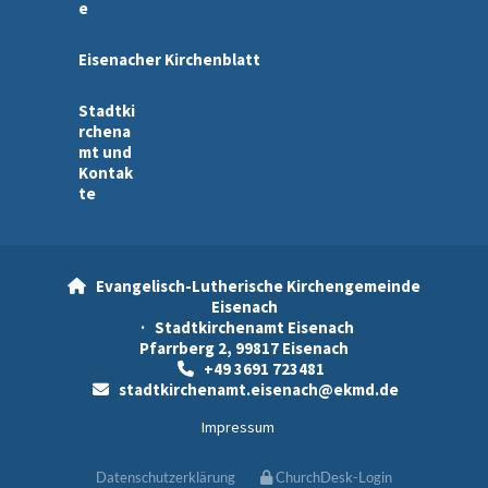
e
Eisenacher Kirchenblatt
Stadtki
rchena
mt und
Kontak
te
Evangelisch-Lutherische Kirchengemeinde

Eisenach
· Stadtkirchenamt Eisenach
Pfarrberg 2, 99817 Eisenach
+49 3691 723481

stadtkirchenamt.eisenach@ekmd.de

Impressum
Datenschutzerklärung
ChurchDesk-Login