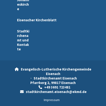
eskirch
e
Eisenacher Kirchenblatt
Stadtki
rchena
mt und
Kontak
te
Evangelisch-Lutherische Kirchengemeinde

Eisenach
· Stadtkirchenamt Eisenach
Pfarrberg 2, 99817 Eisenach
+49 3691 723481

stadtkirchenamt.eisenach@ekmd.de

Impressum