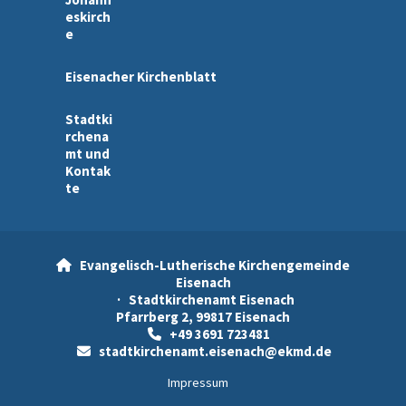
eskirch
e
Eisenacher Kirchenblatt
Stadtki
rchena
mt und
Kontak
te
Evangelisch-Lutherische Kirchengemeinde

Eisenach
· Stadtkirchenamt Eisenach
Pfarrberg 2, 99817 Eisenach
+49 3691 723481

stadtkirchenamt.eisenach@ekmd.de

Impressum