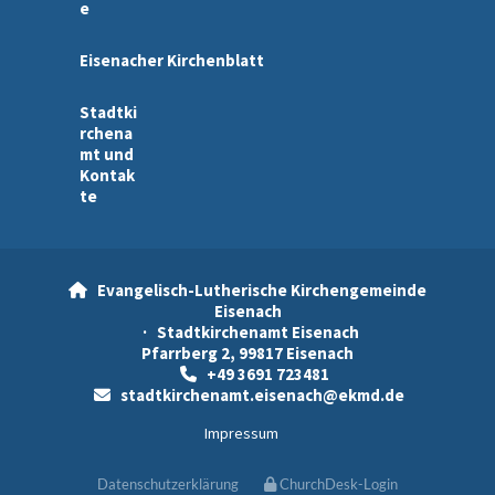
e
Eisenacher Kirchenblatt
Stadtki
rchena
mt und
Kontak
te
Evangelisch-Lutherische Kirchengemeinde

Eisenach
· Stadtkirchenamt Eisenach
Pfarrberg 2, 99817 Eisenach
+49 3691 723481

stadtkirchenamt.eisenach@ekmd.de

Impressum
Datenschutzerklärung
ChurchDesk-Login