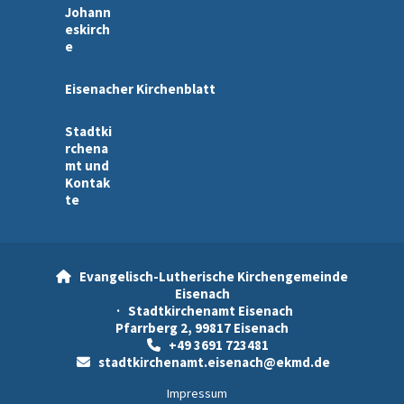
Johann
eskirch
e
Eisenacher Kirchenblatt
Stadtki
rchena
mt und
Kontak
te
Evangelisch-Lutherische Kirchengemeinde

Eisenach
· Stadtkirchenamt Eisenach
Pfarrberg 2, 99817 Eisenach
+49 3691 723481

stadtkirchenamt.eisenach@ekmd.de

Impressum