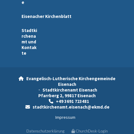
e
Eisenacher Kirchenblatt
Stadtki
rchena
mt und
Kontak
te
Evangelisch-Lutherische Kirchengemeinde

Eisenach
· Stadtkirchenamt Eisenach
Pfarrberg 2, 99817 Eisenach
+49 3691 723481

stadtkirchenamt.eisenach@ekmd.de

Impressum
Datenschutzerklärung
ChurchDesk-Login