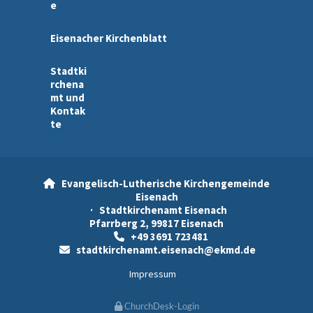
e
Eisenacher Kirchenblatt
Stadtki
rchena
mt und
Kontak
te
Evangelisch-Lutherische Kirchengemeinde

Eisenach
· Stadtkirchenamt Eisenach
Pfarrberg 2, 99817 Eisenach
+49 3691 723481

stadtkirchenamt.eisenach@ekmd.de

Impressum
ChurchDesk-Login