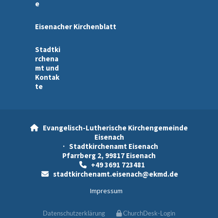
e
Eisenacher Kirchenblatt
Stadtki
rchena
mt und
Kontak
te
Evangelisch-Lutherische Kirchengemeinde

Eisenach
· Stadtkirchenamt Eisenach
Pfarrberg 2, 99817 Eisenach
+49 3691 723481

stadtkirchenamt.eisenach@ekmd.de

Impressum
Datenschutzerklärung
ChurchDesk-Login