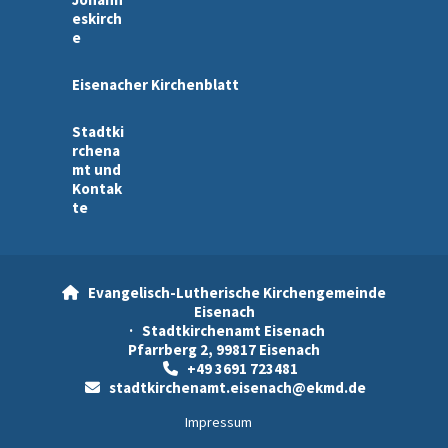
eskirch
e
Eisenacher Kirchenblatt
Stadtki
rchena
mt und
Kontak
te
Evangelisch-Lutherische Kirchengemeinde

Eisenach
· Stadtkirchenamt Eisenach
Pfarrberg 2, 99817 Eisenach
+49 3691 723481

stadtkirchenamt.eisenach@ekmd.de

Impressum