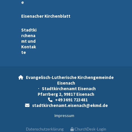
e
Eisenacher Kirchenblatt
Stadtki
rchena
mt und
Kontak
te
Evangelisch-Lutherische Kirchengemeinde

Eisenach
· Stadtkirchenamt Eisenach
Pfarrberg 2, 99817 Eisenach
+49 3691 723481

stadtkirchenamt.eisenach@ekmd.de

Impressum
Datenschutzerklärung
ChurchDesk-Login