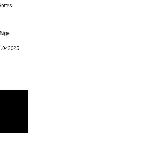
ottes
ßige
14.042025