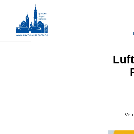
Luf
Verö