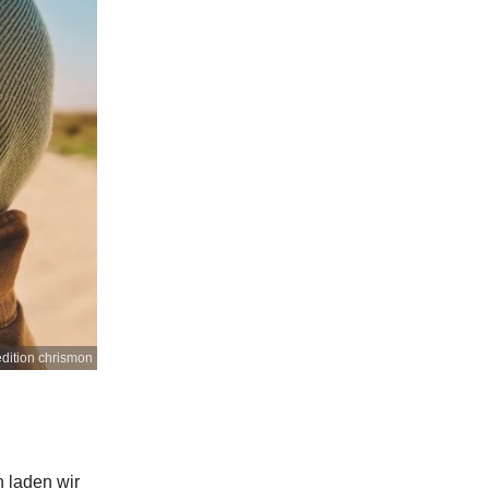
dition chrismon
 laden wir